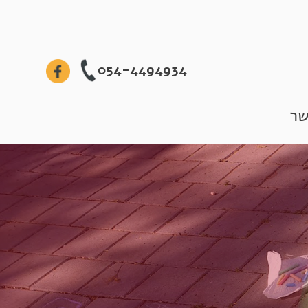
054-4494934
שר