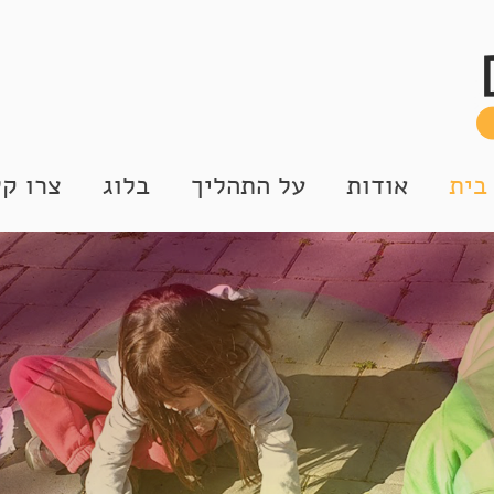
בית
אודות
על התהליך
בלוג
צרו ק